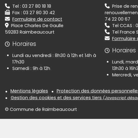
Tel : 03 27 80 18 18
Prise de re
Fax : 03 27 80 30 42
renouvellement 
Formulaire de contact
74 22 00 67
Place Charles De Gaulle
Tel CCAS : 
59283 Raimbeaucourt
Tel France S
Formulaire
Horaires
Horaires
Lundi au vendredi : 8h30 à 12h et 14h à
17h30
Lundi, mardi
Samedi : 9h à 12h
13h30 à 16h
Mercredi, ve
Informations réglementair
Mentions légales
Protection des données personnelle
Gestion des cookies et des services tiers
(Javascript désac
© Commune de Raimbeaucourt