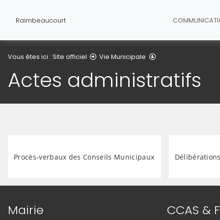
Raimbeaucourt
COMMUNICAT
Actes administratifs
Vous êtes ici :
Site officiel
Vie Municipale
Actes administratifs
Procès-verbaux des Conseils Municipaux
Délibération
Informations de contact
Mairie
CCAS & F