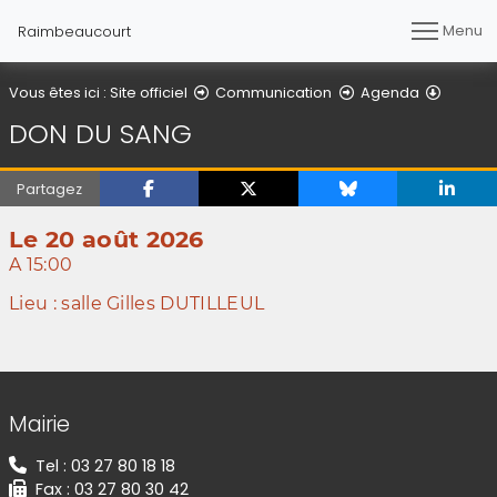
Menu
Raimbeaucourt
Détail d
Vous êtes ici :
Site officiel
Communication
Agenda
DON DU SANG
Partagez
Le 20 août 2026
A 15:00
Lieu : salle Gilles DUTILLEUL
(Cliquez sur l'image pour l'agrandir)
Informations de contact
Mairie
Tel : 03 27 80 18 18
Fax : 03 27 80 30 42