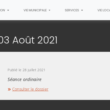
ION
VIE MUNICIPALE
SERVICES
VIE LOC
l de l'article
03 Août 2021
Publié le 28 juillet 2021
Séance ordinaire
Consulter le dossier