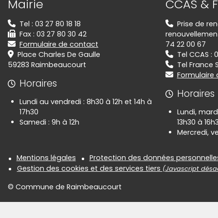
Mairie
CCAS & F
Tel : 03 27 80 18 18
Prise de re
Fax : 03 27 80 30 42
renouvellement 
Formulaire de contact
74 22 00 67
Place Charles De Gaulle
Tel CCAS : 
59283 Raimbeaucourt
Tel France S
Formulaire
Horaires
Horaires
Lundi au vendredi : 8h30 à 12h et 14h à
17h30
Lundi, mardi
Samedi : 9h à 12h
13h30 à 16h
Mercredi, ve
Informations réglementair
Mentions légales
Protection des données personnelle
Gestion des cookies et des services tiers
(Javascript désac
© Commune de Raimbeaucourt