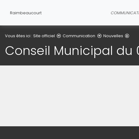
Raimbeaucourt
COMMUNICAT
Détai
Vous êtes ici :
Site officiel
Communication
Nouvelles
Conseil Municipal du 
(Cliquez sur l'image pour l'agrandir)
Informations de contact