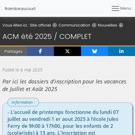
Menu
Raimbeaucourt
Détail
Vous êtes ici :
Site officiel
Communication
Nouvelles
ACM été 2025 / COMPLET
Partagez
(Cliquez sur l'image pour l'agrandir)
Publié le 6 mai 2025
Par ici les dossiers d'inscription pour les vacances
de Juillet et Août 2025
- L’accueil de printemps fonctionne du lundi 07
juillet au vendredi 1 er aout 2025 à l’école Jules
Ferry de 9h00 à 17h00, pour les enfants de 2
(scolarisés) à 13 ans. L’inscription est