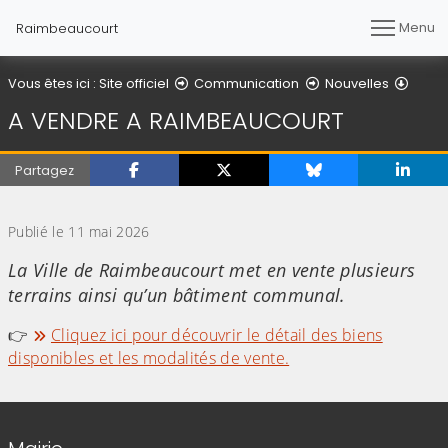
Menu
Raimbeaucourt
Détail
Vous êtes ici :
Site officiel
Communication
Nouvelles
A VENDRE A RAIMBEAUCOURT
Partagez
(Cliquez sur l'image pour l'agrandir)
Publié le 11 mai 2026
La Ville de Raimbeaucourt met en vente plusieurs
terrains ainsi qu’un bâtiment communal.
👉
Cliquez ici pour découvrir le détail des biens
disponibles et les modalités de vente.
Informations de contact