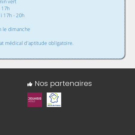
in vert
- 17h
i 17h - 20h
on le dimanche
cat médical d'aptitude obligatoire.
Nos partenaires