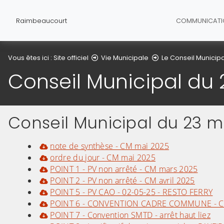
Raimbeaucourt
COMMUNICAT
Vous êtes ici :
Site officiel
Vie Municipale
Le Conseil Municipa
Conseil Municipal du
Conseil Municipal du 23 m
note de synthèse - CM mai 2025
ordre du jour - CM mai 2025
POINT 1 - PV non arrêté - CM mars 2025
POINT 2 - PV non arrêté - CM avril 2025
POINT 5 - PV CAO - 02-05-25 - RESTO FERRY
POINT 6 - CONVENTION CADRE COMMUNE - 
POINT 7 - Convention SMTD - arrêt haut liez