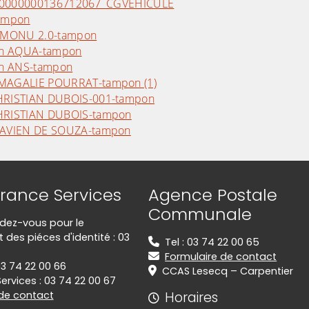
AYFIP0000000136712067_CGVEHICULE
tampon
n MONU 2.0-tampon
ion AQUA-tampon
ion ANS-tampon
 MAGALIE POURRAT-tampon (1)
CHRISTIAN DUBOIS-001-tampon
CHRISTIAN DUBOIS-tampon
FLAVIEN DE SOUZA-tampon
rance Services
Agence Postale
Communale
ndez-vous pour le
des piéces d'identité : 03
Tel : 03 74 22 00 65
Formulaire de contact
03 74 22 00 66
CCAS Lesecq – Carpentier
ervices : 03 74 22 00 67
 de contact
Horaires